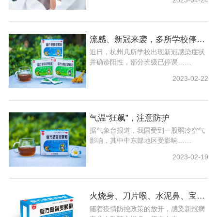
2023-04-24
流感、新冠来袭，多所学校停课，防护不可少
近日，杭州几所学校出现新冠感染症状
并确诊阳性，部分班级已停课……
2023-02-22
气温“狂飙”，注意防护
据气象台报道，我国受到一股弱冷空气
影响，其中中东部地区受影响……
2023-02-19
火烧身、刀片喉、水泥鼻、宝鹃嗓......你经历了哪些？如何用药
随着疫情防控政策的放开，感染新冠病