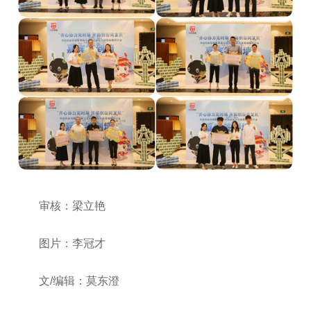
审核：梁立艳
图片：李冠才
文/编辑：莫东澄