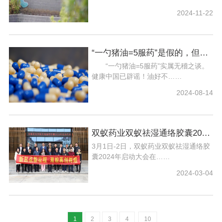
2024-11-22
“一勺猪油=5服药”是假的，但我们双蚁“粒粒皆良药”是真的
“一勺猪油=5服药”实属无稽之谈。
健康中国已辟谣！油好不……
2024-08-14
双蚁药业双蚁祛湿通络胶囊2024年启动大会顺利召开
3月1日-2日，双蚁药业双蚁祛湿通络胶
囊2024年启动大会在……
2024-03-04
1
2
3
4
10