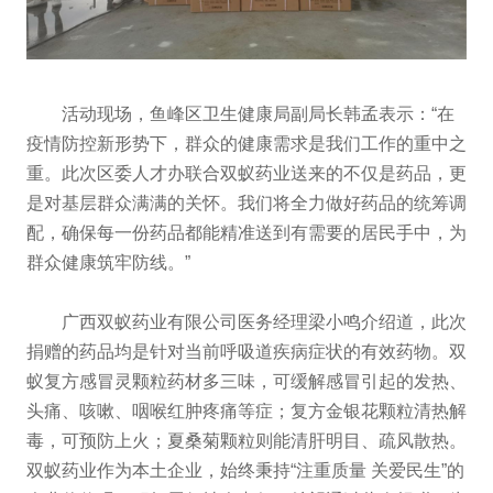
活动现场，鱼峰区卫生健康局副局长韩孟表示：“在
疫情防控新形势下，群众的健康需求是我们工作的重中之
重。此次区委人才办联合双蚁药业送来的不仅是药品，更
是对基层群众满满的关怀。我们将全力做好药品的统筹调
配，确保每一份药品都能精准送到有需要的居民手中，为
群众健康筑牢防线。”
广西双蚁药业有限公司医务经理梁小鸣介绍道，此次
捐赠的药品均是针对当前呼吸道疾病症状的有效药物。双
蚁复方感冒灵颗粒药材多三味，可缓解感冒引起的发热、
头痛、咳嗽、咽喉红肿疼痛等症；复方金银花颗粒清热解
毒，可预防上火；夏桑菊颗粒则能清肝明目、疏风散热。
双蚁药业作为本土企业，始终秉持“注重质量 关爱民生”的