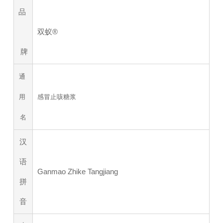
品
双蚁®
牌
通
用
感冒止咳糖浆
名
汉
语
Ganmao Zhike Tangjiang
拼
音