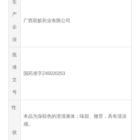
生
产
广西双蚁药业有限公司
企
业
批
准
国药准字Z45020253
文
号
性
本品为深棕色的澄清液体；味甜、微苦，具有清凉
感。
状