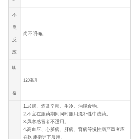
不
良
尚不明确。
反
应
规
120毫升
格
1.忌烟、酒及辛辣、生冷、油腻食物。
2.不宜在服药期间同时服用滋补性中成药。
3.风寒感冒者不适用。
4.高血压、心脏病、肝病、肾病等慢性病严重者应
在医师指导下服用。