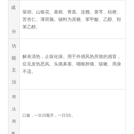
成
柴胡、山银花、葛根、青蒿、连翘、黄芩、桔梗、
苦杏仁、薄荷脑。辅料为蔗糖、苯甲酸、乙醇、羟
苯乙醇。
分
功
解表清热，止咳化痰。用于外感风热所致的感冒，
能
症见发热恶风、头痛鼻塞、咽喉肿痛、咳嗽、周身
主
不适。
治
用
法
口服，一次10毫升，一日3次。
用
量