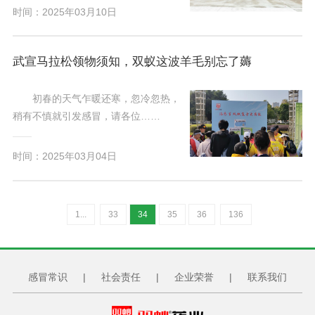
时间：2025年03月10日
武宣马拉松领物须知，双蚁这波羊毛别忘了薅
初春的天气乍暖还寒，忽冷忽热，
稍有不慎就引发感冒，请各位……
时间：2025年03月04日
1...
33
34
35
36
136
感冒常识
|
社会责任
|
企业荣誉
|
联系我们