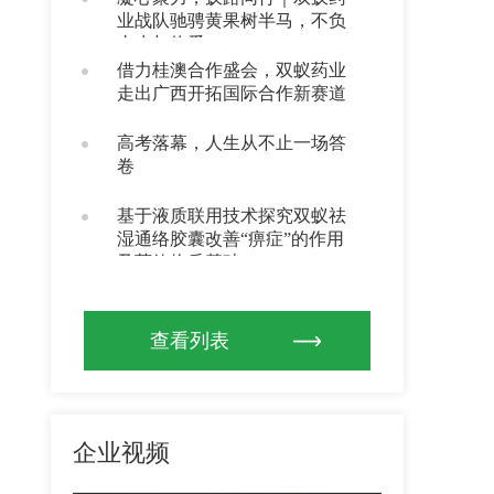
业战队驰骋黄果树半马，不负
山水与热爱
借力桂澳合作盛会，双蚁药业
走出广西开拓国际合作新赛道
高考落幕，人生从不止一场答
卷
基于液质联用技术探究双蚁祛
湿通络胶囊改善“痹症”的作用
及药效物质基础
查看列表
企业视频