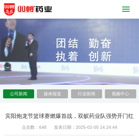
公司新闻
媒体报道
行业新闻
视频中心
宾阳炮龙节篮球赛燃爆首战，双蚁药业队强势开门红
点击数：648 发表日期：2025-02-05 14:24:44