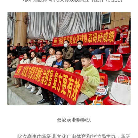
双蚁药业啦啦队
此次赛事由宾阳县文化广电体育和旅游局主办，宾阳