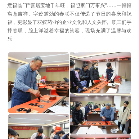
意福临门”“喜居宝地千年旺，福照家门万事兴”……一幅幅
寓意吉祥、字迹遒劲的春联不仅传递了节日的喜庆和祝
福，更彰显了双蚁药业的企业文化和人文关怀。职工们手
捧春联，脸上洋溢着幸福的笑容，现场充满了温馨与欢
乐。