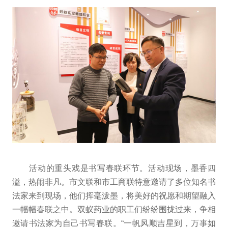
活动的重头戏是书写春联环节。活动现场，墨香四
溢，热闹非凡。市文联和市工商联特意邀请了多位知名书
法家来到现场，他们挥毫泼墨，将美好的祝愿和期望融入
一幅幅春联之中。双蚁药业的职工们纷纷围拢过来，争相
邀请书法家为自己书写春联。“一帆风顺吉星到，万事如