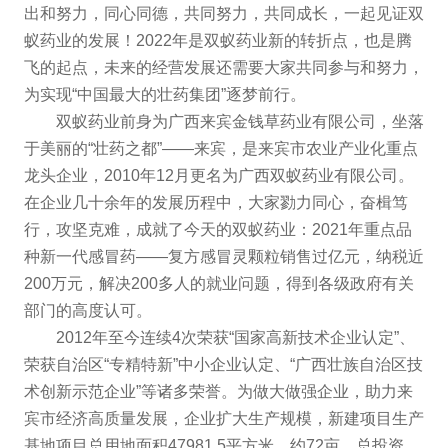
出和努力，同心同德，共同努力，共同成长，一起见证双
蚁药业的发展！2022年是双蚁药业新的转折点，也是腾
飞的起点，未来的经营发展还需要大家共同参与和努力，
为实现“中国最大的壮药集团”逐梦前行。
双蚁药业前身为广西来宾金钱草药业有限公司，坐落
于美丽的“壮药之都”——来宾，是来宾市农业产业化重点
龙头企业，2010年12月更名为广西双蚁药业有限公司。
在企业几十余年的发展历程中，大家勠力同心，奋楫笃
行，攻坚克难，成就了今天的双蚁药业：2021年重点品
种新一代感冒药——复方感冒灵颗粒销售过亿元，纳税近
200万元，解决200多人的就业问题，得到各级政府有关
部门的高度认可。
2012年至今连续4次荣获“国家高新技术企业认定”、
荣获自治区“专精特新”中小企业认定、“广西壮族自治区技
术创新示范企业”等诸多荣誉。为做大做强企业，助力来
宾市经济高质量发展，企业扩大生产规模，新建项目生产
基地项目总用地面积47981.5平方米，约72亩，总投资