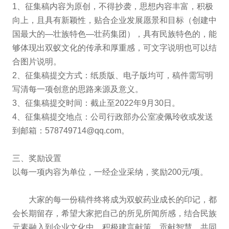
1、征集稿内容为原创，不得抄袭，思想内容丰富，积极
向上，且具有新颖性，贴合企业发展愿景和目标（创建中
国最大的—壮族特色—壮药集团），具有民族特色的，能
够体现出双蚁文化的传承和厚重感，可文字说明也可以结
合图片说明。
2、征集稿提交方式：纸质版、电子版均可，稿件需写明
写清每一项创意的思路来源及意义。
3、征集稿提交时间：截止至2022年9月30日。
4、征集稿提交地点：公司行政部办公室凌佩玲收或发送
到邮箱：578749714@qq.com。
三、奖励设置
以每一项内容为单位，一经企业采纳，奖励200元/项。
大家的每一份稿件终将成为双蚁药业成长的印记，都
会长期留存，希望大家把自己的所见所闻所感，结合民族
元素融入到企业文化中，积极建言献策，贡献智慧，共同