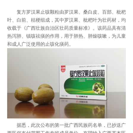
复方罗汉果止咳颗粒由罗汉果、桑白皮、百部、枇杷
叶、白前、桔梗组成，其中罗汉果、枇杷叶为壮药材，均
收载于《广西壮族自治区壮药质量标准》。该药品具有清
热泻肺、镇咳祛痰的作用，用于肺热、肺燥咳嗽，为儿童
和成人广泛使用的止咳化痰药。
据悉，此次公布的第一批广西民族药名单，已抄送广