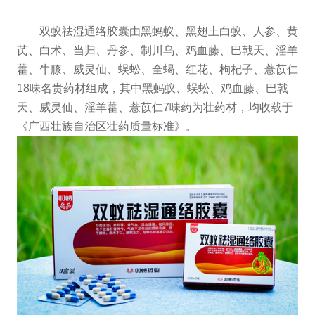
双蚁祛湿通络胶囊由黑蚂蚁、黑翅土白蚁、人参、黄
芪、白术、当归、丹参、制川乌、鸡血藤、巴戟天、淫羊
藿、牛膝、威灵仙、蜈蚣、全蝎、红花、枸杞子、薏苡仁
18味名贵药材组成，其中黑蚂蚁、蜈蚣、鸡血藤、巴戟
天、威灵仙、淫羊藿、薏苡仁7味药为壮药材，均收载于
《广西壮族自治区壮药质量标准》。