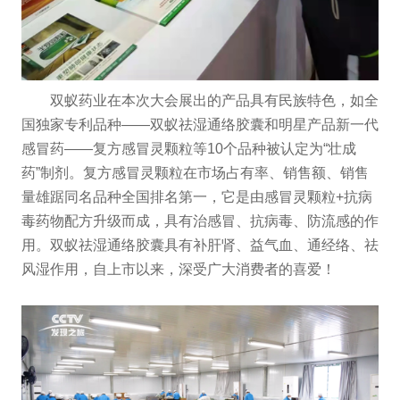
双蚁药业在本次大会展出的产品具有民族特色，如全
国独家专利品种——双蚁祛湿通络胶囊和明星产品新一代
感冒药——复方感冒灵颗粒等10个品种被认定为“壮成
药”制剂。复方感冒灵颗粒在市场占有率、销售额、销售
量雄踞同名品种全国排名第一，它是由感冒灵颗粒+抗病
毒药物配方升级而成，具有治感冒、抗病毒、防流感的作
用。双蚁祛湿通络胶囊具有补肝肾、益气血、通经络、祛
风湿作用，自上市以来，深受广大消费者的喜爱！