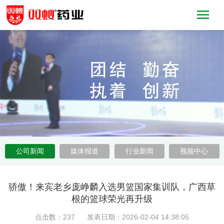
公司新闻
媒体报道
行业新闻
视频中心
骄傲！来宾老乡庞峥麟入选男篮国家集训队，广西草
根的篮球荣光再升级
点击数：237 发表日期：2026-02-04 14:38:05