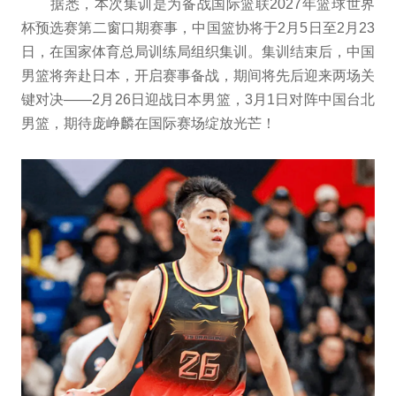
据悉，本次集训是为备战国际篮联2027年篮球世界
杯预选赛第二窗口期赛事，中国篮协将于2月5日至2月23
日，在国家体育总局训练局组织集训。集训结束后，中国
男篮将奔赴日本，开启赛事备战，期间将先后迎来两场关
键对决——2月26日迎战日本男篮，3月1日对阵中国台北
男篮，期待庞峥麟在国际赛场绽放光芒！