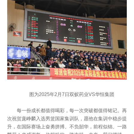
图为2025年2月7日双蚁药业VS华恒集团
每一份成长都值得喝彩，每一次突破都值得铭记。再
次祝贺庞峥麟入选男篮国家集训队，愿他在集训中稳步提
升，在国际赛场上奋勇拼搏、不负韶华，前程似锦、一路