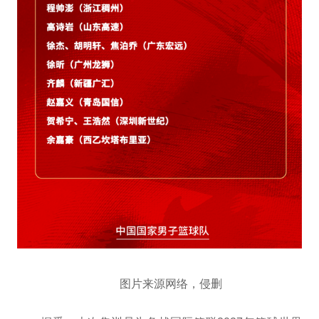
图片来源网络，侵删