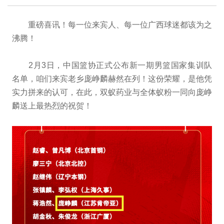
重磅喜讯！每一位来宾人、每一位广西球迷都该为之
沸腾！
2月3日，中国篮协正式公布新一期男篮国家集训队
名单，咱们来宾老乡庞峥麟赫然在列！这份荣耀，是他凭
实力拼来的认可，在此，双蚁药业与全体蚁粉一同向庞峥
麟送上最热烈的祝贺！