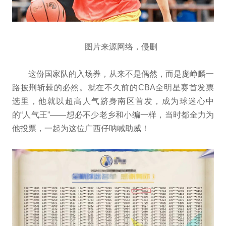
图片来源网络，侵删
这份国家队的入场券，从来不是偶然，而是庞峥麟一
路披荆斩棘的必然。就在不久前的CBA全明星赛首发票
选里，他就以超高人气跻身南区首发，成为球迷心中
的“人气王”——想必不少老乡和小编一样，当时都全力为
他投票，一起为这位广西仔呐喊助威！