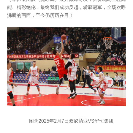
能、精彩绝伦，最终我们成功反超，斩获冠军，全场欢呼
沸腾的画面，至今仍历历在目！
图为2025年2月7日双蚁药业VS华恒集团