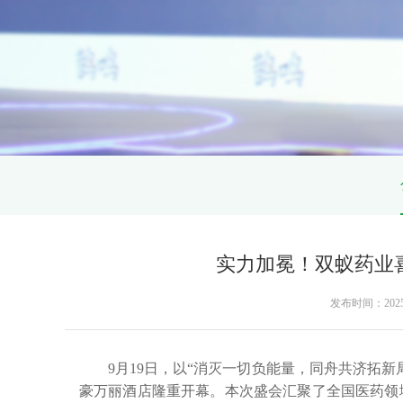
实力加冕！双蚁药业
发布时间：2025-09
9月19日，以“消灭一切负能量，同舟共济拓新局
豪万丽酒店隆重开幕。本次盛会汇聚了全国医药领