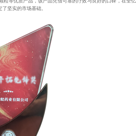
颗粒等优质产品，该产品凭借可靠的疗效与良好的口碑，在全亿
定了坚实的市场基础。