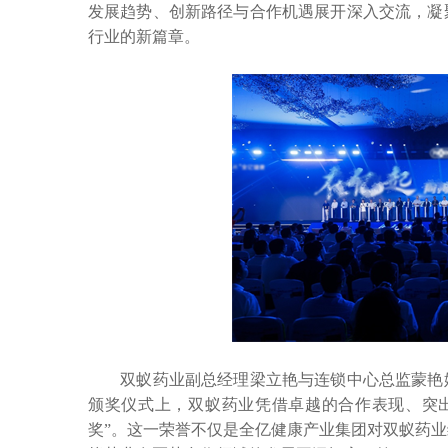
发展趋势、创新路径与合作机遇展开深入交流，凝
行业的新篇章。
双蚁药业副总经理梁立艳与连锁中心总监蒙艳妮
颁奖仪式上，双蚁药业凭借卓越的合作表现、突
奖”。这一荣誉不仅是全亿健康产业集团对双蚁药