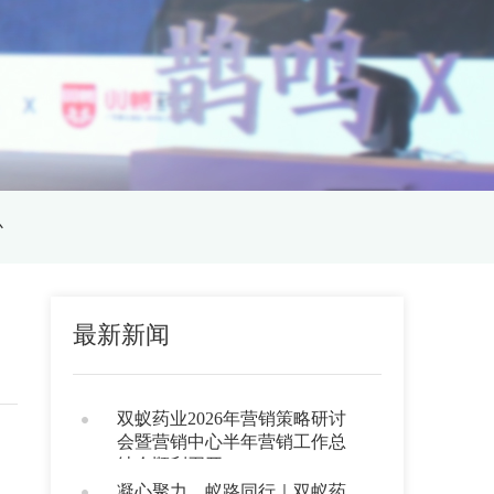
心
最新新闻
双蚁药业2026年营销策略研讨
会暨营销中心半年营销工作总
结会顺利召开
凝心聚力，蚁路同行｜双蚁药