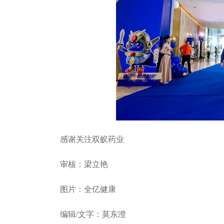
感谢关注双蚁药业
审核：梁立艳
图片：全亿健康
编辑/文字：莫东澄