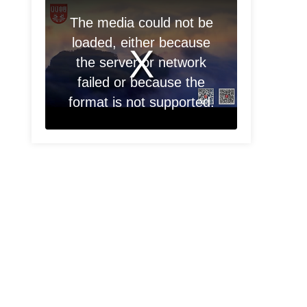
The media could not be
loaded, either because
the server or network
failed or because the
format is not supported.