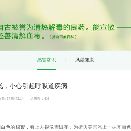
感冒常识
风湿健康
纷飞，小心引起呼吸道疾病
-14 09:42:24
点击数：451
白色的棉絮，看上去很像雪绒花，为街边美景添上一抹亮丽色