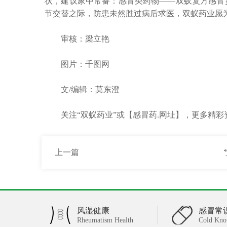
状，建议家中常备：感冒类药物——双蚁复方感冒
节交替之际，防患未然胜过病后求医，双蚁药业愿
审核：梁立艳
图片：千图网
文/编辑：莫东澄
关注“双蚁药业”或【感冒药.网址】，更多精彩
上一篇
风湿健康
感冒常
Rheumatism Health
Cold Kno