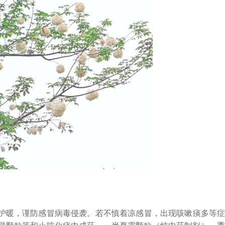
暖，谨防感冒病毒侵袭。若不慎着凉感冒，出现咳嗽痰多等症