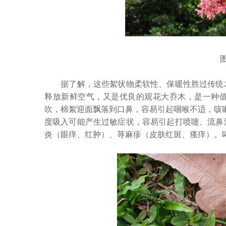
图片
据了解，这些絮状物柔软性、保暖性胜过传统木
释放新鲜空气，又是优良的观花大乔木，是一种
吹，棉絮迎面飘落到口鼻，容易引起咽喉不适，咳嗽
度吸入可能产生过敏症状，容易引起打喷嚏、流鼻
炎（眼痒、红肿）、荨麻疹（皮肤红斑、瘙痒）。