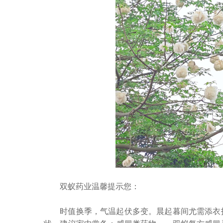
双蚁药业温馨提示您：
时值换季，气温起伏多变。晨起暮间尤需添衣护