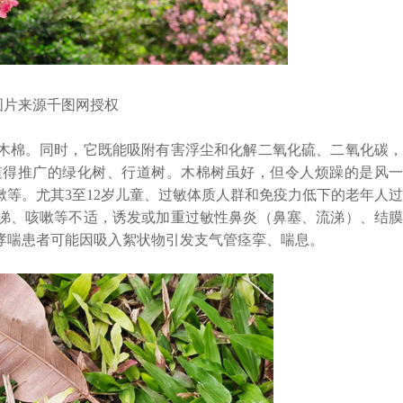
来源千图网授权
棉。同时，它既能吸附有害浮尘和化解二氧化硫、二氧化碳，
值得推广的绿化树、行道树。木棉树虽好，但令人烦躁的是风一
等。尤其3至12岁儿童、过敏体质人群和免疫力低下的老年人过
涕、咳嗽等不适，诱发或加重过敏性鼻炎（鼻塞、流涕）、结膜
哮喘患者可能因吸入絮状物引发支气管痉挛、喘息。