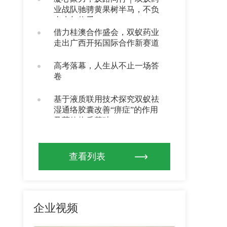
业战队驰骋黄果树半马，不负
山水与热爱
借力桂澳合作盛会，双蚁药业
走出广西开拓国际合作新赛道
高考落幕，人生从不止一场答
卷
基于液质联用技术探究双蚁祛
湿通络胶囊改善“痹症”的作用
及药效物质基础
查看列表
企业视频