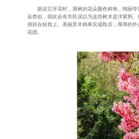
据说它开花时，满树的花朵颜色鲜艳，绚丽夺目
朵类似，因此会有市民误以为这些树木是洋紫荆。
倒挂在枝杈上。美丽异木棉果实成熟后，厚厚的外
花团。