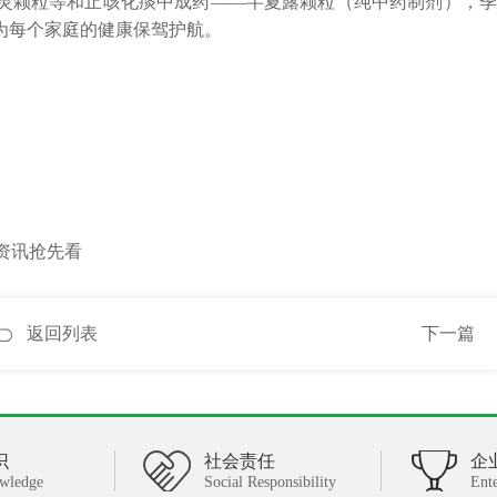
灵颗粒等和止咳化痰中成药——半夏露颗粒（纯中药制剂），季
为每个家庭的健康保驾护航。
资讯抢先看
返回列表
下一篇
识
社会责任
企
wledge
Social Responsibility
Ent