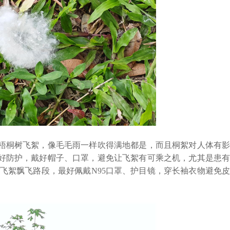
桐树飞絮，像毛毛雨一样吹得满地都是，而且桐絮对人体有影
好防护，戴好帽子、口罩，避免让飞絮有可乘之机，尤其是患有
飞絮飘飞路段，最好佩戴N95口罩、护目镜，穿长袖衣物避免皮