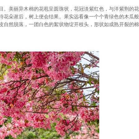
。美丽异木棉的花苞呈圆珠状，花冠淡紫红色，与洋紫荆的花
待花朵谢后，树上便会结果。果实远看像一个个青绿色的木瓜般
皮自然脱落，一团白色的絮状物绽开枝头，形状如成熟开裂的棉