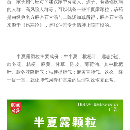
苗，家长如何应对？建议家中有老人、孩子、有基础疾病
的人群、高风险人群等，可以储备一些半夏露颗粒，该药
是由经典名方麻杏石甘汤与二陈汤加减所得，麻杏石甘汤
来源于《伤寒论》，是张仲景专为清肺止咳而设的。
半夏露颗粒主要成份：生半夏、枇杷叶、远志(泡)、
款冬花、桔梗、麻黄、甘草、陈皮、薄荷油。其中枇杷
叶、款冬花降肺气；桔梗提肺气；麻黄宣肺气。这么一降
一提一宣，就让肺气肃降和宣发的生理功效恢复正常。