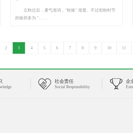
立秋过后，暑气渐消，"秋燥" 渐显。不过初秋时节
的燥邪多为 "……
2
3
4
5
6
7
8
9
10
11
识
社会责任
企
wledge
Social Responsibility
Ent