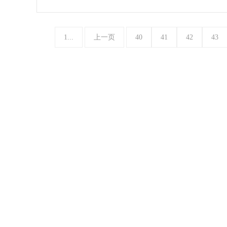
1...
上一页
40
41
42
43
风湿健康
感冒常
Rheumatism Health
Cold Kno
桂公网安备 45130202000275号