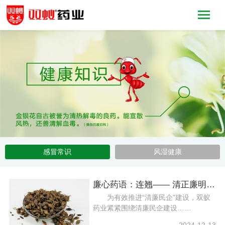
感冒常识
风湿健康
廉心药语：连翘—— 清正廉明固廉洁
为有效推进“清廉民企”建设，双蚁
药业紧紧围绕清廉民企建设……